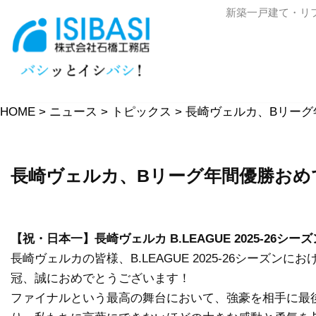
新築一戸建て・リ
コ
ン
テ
ン
HOME
>
ニュース
>
トピックス
>
長崎ヴェルカ、Bリーグ
ツ
へ
ス
長崎ヴェルカ、Bリーグ年間優勝おめ
キ
ッ
プ
【祝・日本一】長崎ヴェルカ B.LEAGUE 2025-26シ
長崎ヴェルカの皆様、B.LEAGUE 2025-26シーズ
冠、誠におめでとうございます！
ファイナルという最高の舞台において、強豪を相手に最