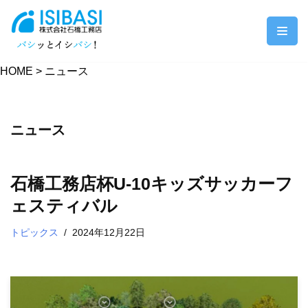
コ
ン
HOME
>
ニュース
テ
ン
ツ
ニュース
へ
ス
キ
石橋工務店杯U-10キッズサッカーフ
ッ
ェスティバル
プ
トピックス
2024年12月22日